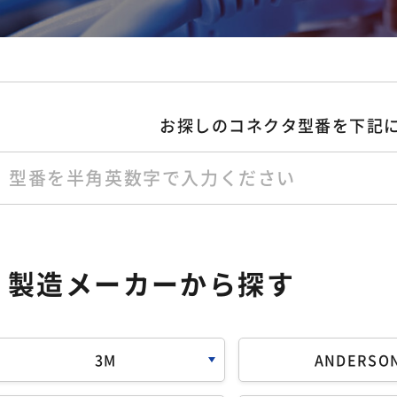
フラットケーブル 圧接加工
38SQ/AWG1 丸端子ハーネス加工
お探しのコネクタ型番を
下記
モレックス製コネクタ ハーネス加
ユニット品組立
製造メーカーから探す
3M
ANDERSO