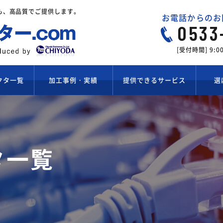
も、高品質でご提供します。
お電話からのお
0533
[受付時間] 9:
クタ一覧
加工事例・実績
提供できるサービス
選
標準ハーネス加工
試作ワイヤーハーネス加工
組ハーネス加工
組ハーネス化支援
タ一覧
組ハーネス加工
量産ワイヤーハーネス加工
はんだ付けワイヤーハーネス加工