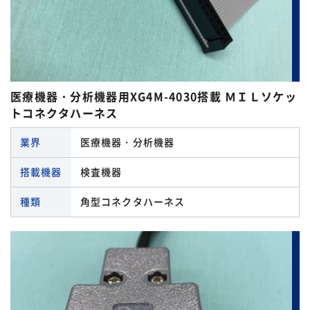
日本航空電子工業
SCHURTER（シュルター）
角型コネクタハーネス
AV機器
第一電子工業（DDK）
WAGO
電子部品搭載ハーネス
FA機器
3M
ACアウトレットハーネス
OA機器
医療機器・分析機器用XG4M-4030搭載 ＭＩＬソケッ
閉じる
CKD
トコネクタハーネス
Dsubコネクタハーネス
閉じる
HARTING
業界
医療機器・分析機器
I/Oボード対応ハーネス
SCHURTER（シュルター）
搭載機器
検査機器
閉じる
WAGO
種類
角型コネクタハーネス
閉じる