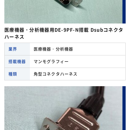
医療機器・分析機器用DE-9PF-N搭載 Dsubコネクタ
ハーネス
業界
医療機器・分析機器
搭載機器
マンモグラフィー
種類
角型コネクタハーネス
コネクタ 一覧
アンダーソン
種類 一覧
エコー電子
その他のハーネス
オムロン
業界 一覧
はんだ加工ハーネス