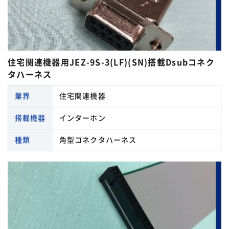
タイコ エレクトロニクス
端子 一覧
ダイナミックコネクタハーネス
アミューズメント機器
ヒロセ電機
タイコ エレクトロニクス
ドロワーコネクタ
エネルギー関連機器
フジソク
住宅関連機器用JEZ-9S-3(LF)(SN)搭載Dsubコネク
ヒロセ電機
ナイロンコネクタハーネス
ロボット
タハーネス
ホシデン
フェニックスコンタクト
パネル圧着コネクタハーネス
住宅関連機器
業界
住宅関連機器
モレックス
モレックス
パワーコネクタハーネス
医療機器・分析機器
搭載機器
インターホン
七星科学
日本オートマチックマシン
中継用コネクタハーネス
半導体製造装置
種類
角型コネクタハーネス
品川商工
日本圧着端子製造
丸形コネクタハーネス
工作機械
日本オートマチックマシン
日本端子
圧接コネクタハーネス
産業機械
日本圧着端子製造
日本航空電子工業
圧着端子ハーネス
自動車
日本端子
HARTING
絶縁被覆付圧着接続子
鉄道