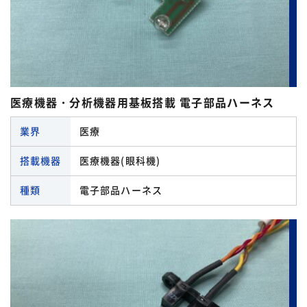
タイコ エレクトロニクス
端子 一覧
ダイナミックコネクタハーネス
アミューズメント機器
ヒロセ電機
タイコ エレクトロニクス
ドロワーコネクタ
エネルギー関連機器
フジソク
ヒロセ電機
ナイロンコネクタハーネス
ロボット
医療機器・分析機器用基板搭載 電子部品ハーネス
ホシデン
フェニックスコンタクト
パネル圧着コネクタハーネス
住宅関連機器
業界
医療
モレックス
モレックス
パワーコネクタハーネス
医療機器・分析機器
搭載機器
医療機器(眼科機)
七星科学
日本オートマチックマシン
中継用コネクタハーネス
半導体製造装置
種類
電子部品ハーネス
品川商工
日本圧着端子製造
丸形コネクタハーネス
工作機械
日本オートマチックマシン
日本端子
圧接コネクタハーネス
産業機械
日本圧着端子製造
日本航空電子工業
圧着端子ハーネス
自動車
日本端子
HARTING
絶縁被覆付圧着接続子
鉄道