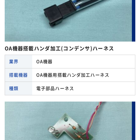
OA機器搭載ハンダ加工(コンデンサ)ハーネス
業界
OA機器
搭載機器
OA機器用搭載ハンダ加工ハーネス
コネクタ 一覧
種類
電子部品ハーネス
アンダーソン
種類 一覧
エコー電子
その他のハーネス
オムロン
業界 一覧
はんだ加工ハーネス