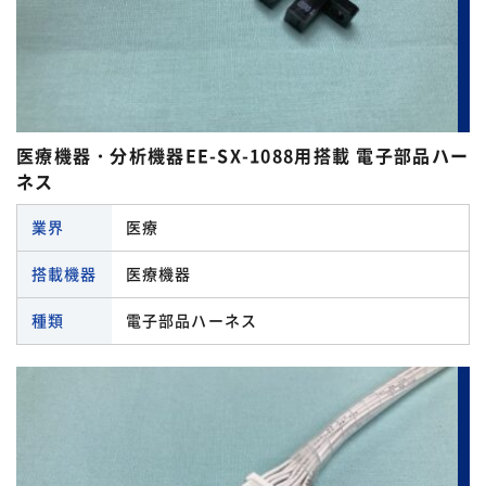
日本航空電子工業
SCHURTER（シュルター）
角型コネクタハーネス
AV機器
第一電子工業（DDK）
WAGO
電子部品搭載ハーネス
FA機器
3M
ACアウトレットハーネス
OA機器
医療機器・分析機器EE-SX-1088用搭載 電子部品ハー
閉じる
CKD
ネス
Dsubコネクタハーネス
閉じる
HARTING
業界
医療
I/Oボード対応ハーネス
SCHURTER（シュルター）
搭載機器
医療機器
閉じる
WAGO
種類
電子部品ハーネス
閉じる