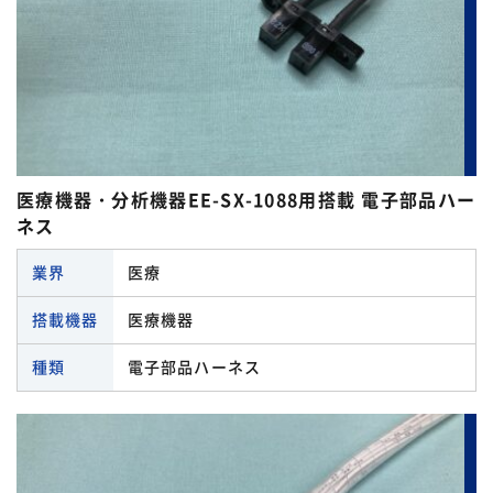
モレックス
パワーコネクタハーネス
医療機器・分析機器
七星科学
日本オートマチックマシン
中継用コネクタハーネス
半導体製造装置
品川商工
日本圧着端子製造
丸形コネクタハーネス
工作機械
日本オートマチックマシン
日本端子
圧接コネクタハーネス
産業機械
日本圧着端子製造
医療機器・分析機器EE-SX-1088用搭載 電子部品ハー
日本航空電子工業
圧着端子ハーネス
自動車
ネス
日本端子
HARTING
絶縁被覆付圧着接続子
鉄道
業界
医療
日本航空電子工業
SCHURTER（シュルター）
角型コネクタハーネス
AV機器
搭載機器
医療機器
第一電子工業（DDK）
WAGO
電子部品搭載ハーネス
FA機器
種類
電子部品ハーネス
3M
ACアウトレットハーネス
OA機器
閉じる
CKD
Dsubコネクタハーネス
閉じる
HARTING