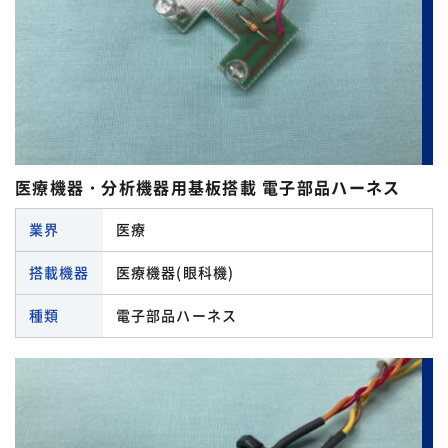
コネクタ 一覧
アンダーソン
種類 一覧
エコー電子
医療機器・分析機器用基板搭載 電子部品ハーネス
その他のハーネス
オムロン
業界
医療
業界 一覧
はんだ加工ハーネス
タイコ エレクトロニクス
搭載機器
医療機器(眼科機)
端子 一覧
ダイナミックコネクタハーネス
アミューズメント機器
ヒロセ電機
種類
電子部品ハーネス
タイコ エレクトロニクス
ドロワーコネクタ
エネルギー関連機器
フジソク
ヒロセ電機
ナイロンコネクタハーネス
ロボット
ホシデン
フェニックスコンタクト
パネル圧着コネクタハーネス
住宅関連機器
モレックス