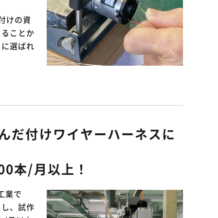
付けの資
きることか
圧着可能端子一覧
業に選ばれ
のはんだ付けワイヤーハーネスに
00本/月以上！
工業で
置し、試作