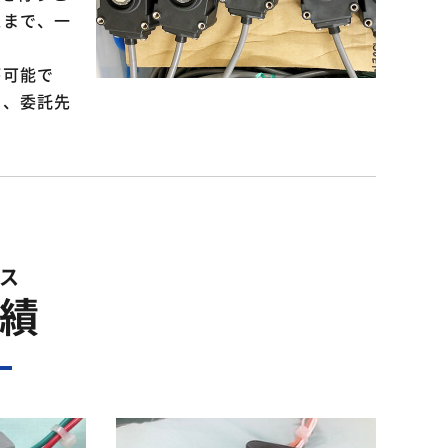
工まで、一
が可能で
て、委託先
ス
績