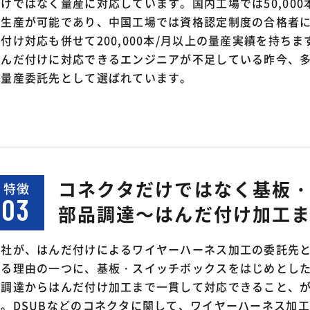
けではなく量産に対応しています。国内工場では50,000
の生産が可能であり、中国工場では資格認定制度の合格者
付け対応も併せて200,000本/月以上の量産実績を持ちま
はんだ付けに対応できるエンジニアが不足している昨今、
に量産委託先として選ばれています。
コネクタだけではなく基板
特徴
03
部品調達～はんだ付け加工
当社が、はんだ付けによるワイヤーハーネス加工の委託先
れる理由の一つに、基板・スイッチボックスをはじめとし
の調達からはんだ付け加工まで一貫して対応できること、
す。DSUBなどのコネクタに関して、ワイヤーハーネス加