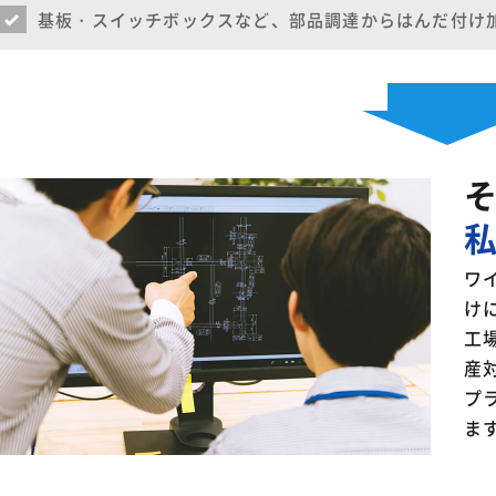
基板・スイッチボックスなど、部品調達からはんだ付け加
ワ
け
工
産
プ
ま