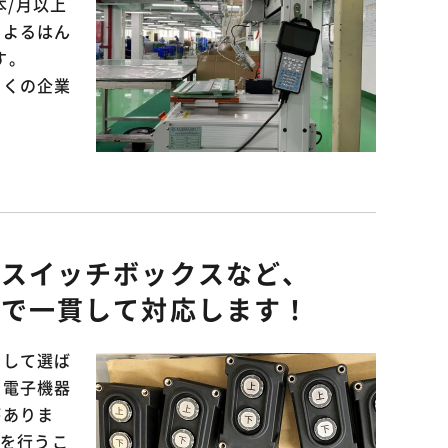
本/月以上
によるはん
す。
多くの企業
・スイッチボックスなど、
まで一貫して対応します！
として選ば
た電子機器
がありま
工を行うこ