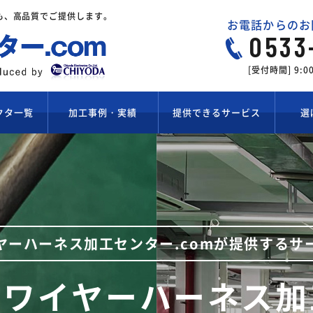
も、高品質でご提供します。
お電話からのお
0533
[受付時間] 9:
クタ一覧
加工事例・実績
提供できるサービス
選
標準ハーネス加工
試作ワイヤーハーネス加工
組ハーネス加工
組ハーネス化支援
組ハーネス加工
ヤーハーネス加工センター.comが提供するサ
量産ワイヤーハーネス加工
けワイヤーハーネス加
はんだ付けワイヤーハーネス加工